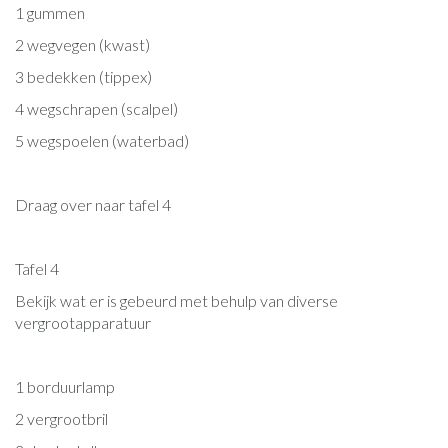
1 gummen
2 wegvegen (kwast)
3 bedekken (tippex)
4 wegschrapen (scalpel)
5 wegspoelen (waterbad)
Draag over naar tafel 4
Tafel 4
Bekijk wat er is gebeurd met behulp van diverse
vergrootapparatuur
1 borduurlamp
2 vergrootbril