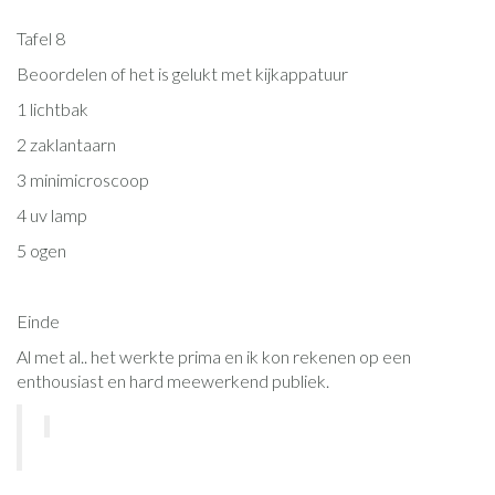
Tafel 8
Beoordelen of het is gelukt met kijkappatuur
1 lichtbak
2 zaklantaarn
3 minimicroscoop
4 uv lamp
5 ogen
Einde
Al met al.. het werkte prima en ik kon rekenen op een
enthousiast en hard meewerkend publiek.